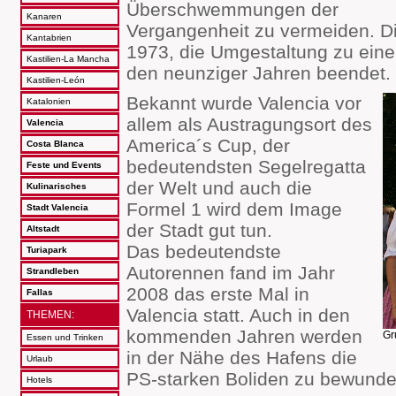
Überschwemmungen der
Kanaren
Vergangenheit zu vermeiden. D
Kantabrien
1973, die Umgestaltung zu eine
Kastilien-La Mancha
den neunziger Jahren beendet.
Kastilien-León
Bekannt wurde Valencia vor
Katalonien
allem als Austragungsort des
Valencia
America´s Cup, der
Costa Blanca
bedeutendsten Segelregatta
Feste und Events
der Welt und auch die
Kulinarisches
Formel 1 wird dem Image
Stadt Valencia
der Stadt gut tun.
Altstadt
Das bedeutendste
Turiapark
Autorennen fand im Jahr
Strandleben
2008 das erste Mal in
Fallas
Valencia statt. Auch in den
THEMEN:
kommenden Jahren werden
Gr
Essen und Trinken
in der Nähe des Hafens die
Urlaub
PS-starken Boliden zu bewunde
Hotels