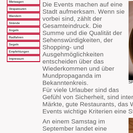
Mietwagen
Die Events machen auf eine
Vespatouren
Stadt aufmerksam. Wenn sie
Wandern
vorbei sind, zählt der
Strände
Gesamteindruck. Die
Angeln
Summe und die Qualität der
Radfahren
Sehenswürdigkeiten, der
Segeln
Shopping- und
Empfehlungen
Ausgehmöglichkeiten
Impressum
entscheiden über das
Wiederkommen und über
Mundpropaganda im
Bekanntenkreis.
SP
Für viele Urlauber sind das
Gefühl von Sicherheit, sind int
Märkte, gute Restaurants, das 
Events wichtige Kriterien eine 
An einem Samstag im
September landet eine