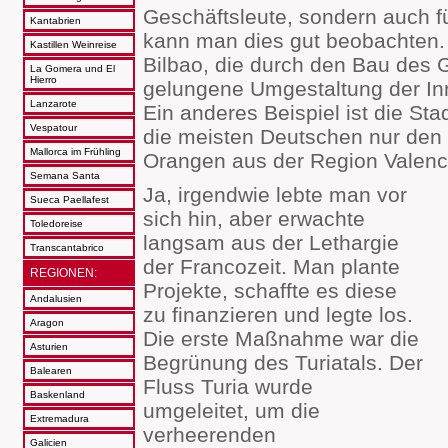
Geschäftsleute, sondern auch f
Kantabrien
kann man dies gut beobachten. E
Kastillen Weinreise
Bilbao, die durch den Bau de
La Gomera und El
Hierro
gelungene Umgestaltung der In
Lanzarote
Ein anderes Beispiel ist die St
Vespatour
die meisten Deutschen nur den 
Mallorca im Frühling
Orangen aus der Region Valenc
Semana Santa
Ja, irgendwie lebte man vor
Sueca Paellafest
sich hin, aber erwachte
Toledoreise
langsam aus der Lethargie
Transcantabrico
der Francozeit. Man plante
REGIONEN:
Projekte, schaffte es diese
Andalusien
zu finanzieren und legte los.
Aragon
Die erste Maßnahme war die
Asturien
Begrünung des Turiatals. Der
Balearen
Fluss Turia wurde
Baskenland
umgeleitet, um die
Extremadura
verheerenden
Galicien