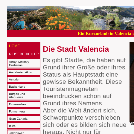
Ein Kurzurlaub in Valencia 
HOME
Die Stadt Valencia
REISEBERICHTE:
Es gibt Städte, die haben auf
Alcoy: Moros y
Cristianos
Grund ihrer Größe oder ihres
Andalusien Aktiv
Status als Hauptstadt eine
Asturien
gewisse Bekanntheit. Diese
Baskenland
Touristenmagneten
Burgos und
beeindrucken schon auf
Atapuerca
Grund ihres Namens.
Extremadura
Aber die Welt ändert sich,
Formentera
Schwerpunkte verschieben
Gran Canaria
sich oder es bilden sich neue
Di
Ibiza
heraus. Nicht nur für
Jakobsweg